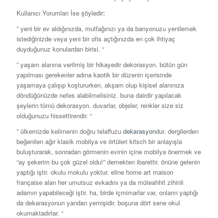
Kullanıcı Yorumları İse şöyledir;
” yeni bir ev aldığınızda, mutfağınızı ya da banyonuzu yenilemek
istediğinizde veya yeni bir ofis açtığınızda en çok ihtiyaç
duyduğunuz konulardan birisi. “
” yaşam alanına verilmiş bir hikayedir dekorasyon. bütün gün
yapılması gerekenler adına kaotik bir düzenin içerisinde
yaşamaya çalışıp koştururken, akşam olup kişisel alanınıza
döndüğünüzde nefes alabilmelisiniz. buna dairdir yapılacak
şeylerin tümü dekorasyon. duvarlar, objeler, renkler size siz
olduğunuzu hissettirendir. “
” ülkemizde kelimenin doğru telaffuzu
dekarasyon
dur. dergilerden
beğenilen ağır klasik mobilya ve örtüleri kitsch bir anlayışla
buluşturarak, sonradan görmenin evinin içine mobilya önermek ve
“ay şekerim bu çok güzel oldu!” demekten ibarettir. önüne gelenin
yaptığı iştir. okulu mokulu yoktur. eline home art maison
française alan her umutsuz evkadını ya da müteahhit zihinli
adamın yapabileceği iştir. ha, birde içmimarlar var, onların yaptığı
da dekarasyonun yandan yemişidir. boşuna dört sene okul
okumaktadırlar. “