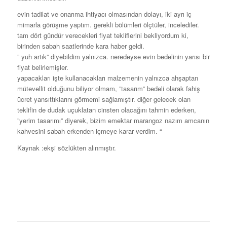
evin tadilat ve onarıma ihtiyacı olmasından dolayı, iki ayrı iç
mimarla görüşme yaptım. gerekli bölümleri ölçtüler, incelediler.
tam dört gündür verecekleri fiyat tekliflerini bekliyordum ki,
birinden sabah saatlerinde kara haber geldi.
” yuh artık” diyebildim yalnızca. neredeyse evin bedelinin yarısı bir
fiyat belirlemişler.
yapacakları işte kullanacakları malzemenin yalnızca ahşaptan
mütevellit olduğunu biliyor olmam, ”tasarım” bedeli olarak fahiş
ücret yansıttıklarını görmemi sağlamıştır. diğer gelecek olan
teklifin de dudak uçuklatan cinsten olacağını tahmin ederken,
”yerim tasarımı” diyerek, bizim emektar marangoz nazım amcanın
kahvesini sabah erkenden içmeye karar verdim. “
Kaynak :ekşi sözlükten alınmıştır.