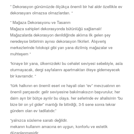
” Dekorasyon günümüzde ölçükça önemli bir hal aldır özellikle ev
dekorasyanı olmazsa olmazlardan. “
” Mağaza Dekorasyonu ve Tasarım
Mağaza sahipleri dekorasyonda bütünlüğü sağlamalı!
Mağazalarda dekorasyon denildiğinde aklıma ilk gelen şey
neredeyse birbirinin aynısı dekorasyon fikirleri. Alışveriş
merkezlerinde fotokopi gibi yan yana dizilmiş mağazalar ve
muhteşem “
“kinaye bir yana, ülkemizdeki bu cehalet seviyesi sebebiyle, asla
oturmayacak, dergi sayfalarını apartmaktan öteye gidemeyecek
bir kavramdır. “
“türk halkının en önemli eseri ve hayali olan “ev” mevzuatının en
önemli parçasıdır. gelir seviyesine bakılmaksızın başvurulur, her
daim ayrı bir bütçe ayrılır bu olaya. her seferinde ev ahalisinin “bu
bize bir on yıl gider” mantığı ile bitirdiği, 3-5 sene sonra tekrar
gündem olan ev tadilatıdır.”
“yalnızca süsleme sanatı değildir.
mekanın kullanım amacına en uygun, konforlu ve estetik
düzenlenmesidir.