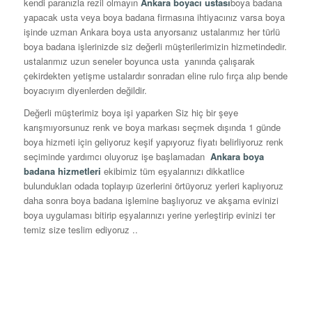
kendi paranızla rezil olmayın
Ankara boyacı ustası
boya badana
yapacak usta veya boya badana firmasına ihtiyacınız varsa boya
işinde uzman Ankara boya usta arıyorsanız ustalarımız her türlü
boya badana işlerinizde siz değerli müşterilerimizin hizmetindedir.
ustalarımız uzun seneler boyunca usta yanında çalışarak
çekirdekten yetişme ustalardır sonradan eline rulo fırça alıp bende
boyacıyım diyenlerden değildir.
Değerli müşterimiz boya işi yaparken Siz hiç bir şeye
karışmıyorsunuz renk ve boya markası seçmek dışında 1 günde
boya hizmeti için geliyoruz keşif yapıyoruz fiyatı belirliyoruz renk
seçiminde yardımcı oluyoruz işe başlamadan
Ankara boya
badana hizmetleri
ekibimiz tüm eşyalarınızı dikkatlice
bulundukları odada toplayıp üzerlerini örtüyoruz yerleri kaplıyoruz
daha sonra boya badana işlemine başlıyoruz ve akşama evinizi
boya uygulaması bitirip eşyalarınızı yerine yerleştirip evinizi ter
temiz size teslim ediyoruz ..