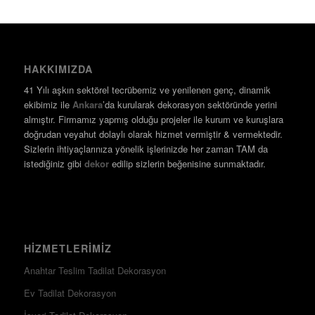
HAKKIMIZDA
41 Yılı aşkın sektörel tecrübemiz ve yenilenen genç, dinamik
ekibimiz ile
Ankara
’da kurularak dekorasyon sektöründe yerini
almıştır. Firmamız yapmış olduğu projeler ile kurum ve kuruşlara
doğrudan veyahut dolaylı olarak hizmet vermiştir & vermektedir.
Sizlerin ihtiyaçlarınıza yönelik işlerinizde her zaman TAM da
istediğiniz gibi
dekor
edilip sizlerin beğenisine sunmaktadır.
HIZMETLERIMIZ
Anahtar Teslim Tadilat Dekorasyon
Ev Tadilat Dekorasyon