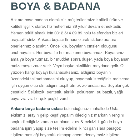
BOYA & BADANA
Ankara boya badana olarak siz müşterilerimize kaliteli ürün ve
kaliteli işçilik olarak hizmetlerimiz 39 yıldır devam etmektedir.
Hemen teklif almak için 0312 514 89 89 nolu telefondan bizleri
arayabilirsiniz. Ankara boyacı firması olarak sizlere ara ara
önerilerimiz olacaktır. Öncelikle, boyaların cinsleri olduğunu
unutmayalım. Her boya ile her malzeme boyanmaz. Boyarsınız
ama ya boya tutmaz, bir müddet sonra düşer, yada boya boyanan
malzemeye zarar verir. Veya başka aksilikler meydana gelir. O
yüzden hangi boyayı kullanacaksanız, aldığınız boyanın
üzerindeki talimatnamesini okuyup, boyamak istediğiniz malzeme
için uygun olup olmadığını tespit etmek zorundasınız. Boyalar çok
çeşitlidir. Selülozik, sentetik, akrilik, poliüretan, su bazılı, yağlı
boya vs. vs. bir çok çeşidi vardır.
Ankara boya badana ustası
bulunduğunuz mahallede Usta
ekibimizi arayın gelip keşif yapalım dilediğiniz markanın rengini
seçin dilediğiniz zaman ustalarımız ev & evinizi 1 günde boya
badana işini yapıp size teslim edelim ikinci şahıslara paragöz
kişilere mesleği boyacılık olmayıp acemi deneyimsiz kişilere