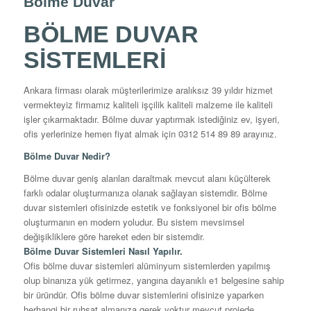
Bölme Duvar
BÖLME DUVAR
SİSTEMLERİ
Ankara firması olarak müşterilerimize aralıksız 39 yıldır hizmet
vermekteyiz firmamız kaliteli işçilik kaliteli malzeme ile kaliteli
işler çıkarmaktadır. Bölme duvar yaptırmak istediğiniz ev, işyeri,
ofis yerlerinize hemen fiyat almak için 0312 514 89 89 arayınız.
Bölme Duvar Nedir?
Bölme duvar geniş alanları daraltmak mevcut alanı küçülterek
farklı odalar oluşturmanıza olanak sağlayan sistemdir. Bölme
duvar sistemleri ofisinizde estetik ve fonksiyonel bir ofis bölme
oluşturmanın en modern yoludur. Bu sistem mevsimsel
değişikliklere göre hareket eden bir sistemdir.
Bölme Duvar Sistemleri Nasıl Yapılır.
Ofis bölme duvar sistemleri alüminyum sistemlerden yapılmış
olup binanıza yük getirmez, yangına dayanıklı e1 belgesine sahip
bir üründür. Ofis bölme duvar sistemlerini ofisinize yaparken
herhangi bir ruhsat almanıza gerek yoktur mevcut projede