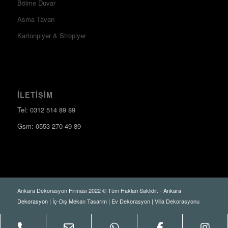
Bölme Duvar
Asma Tavan
Kartonpiyer & Stropiyer
İLETIŞIM
Tel: 0312 514 89 89
Gsm: 0553 270 49 89
Ankara Dekorasyon Firması 2022 © Tüm Hakları Saklıdır. -
Ankara
Dekorasyon
| İç-Dış Mekan Tasarım | Ev Dekorasyon | Villa Dekorasyonu
Phone
Email
WhatsApp
Facebook
Ins