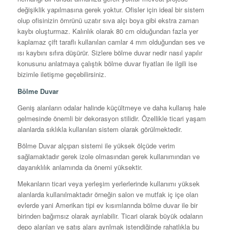
değişiklik yapılmasına gerek yoktur. Ofisler için ideal bir sistem
olup ofisinizin ömrünü uzatır sıva alçı boya gibi ekstra zaman
kaybı oluşturmaz. Kalınlık olarak 80 cm olduğundan fazla yer
kaplamaz çift taraflı kullanılan camlar 4 mm olduğundan ses ve
ısı kaybını sıfıra düşürür. Sizlere bölme duvar nedir nasıl yapılır
konusunu anlatmaya çalıştık bölme duvar fiyatları ile ilgili ise
bizimle iletişme geçebilirsiniz.
Bölme Duvar
Geniş alanların odalar halinde küçültmeye ve daha kullanış hale
gelmesinde önemli bir dekorasyon stilidir. Özellikle ticari yaşam
alanlarda sıklıkla kullanılan sistem olarak görülmektedir.
Bölme Duvar alçıpan sistemi ile yüksek ölçüde verim
sağlamaktadır gerek izole olmasından gerek kullanımından ve
dayanıklılık anlamında da önemi yüksektir.
Mekanların ticari veya yerleşim yerlerlerinde kullanımı yüksek
alanlarda kullanılmaktadır örneğin salon ve mutfak iç içe olan
evlerde yani Amerikan tipi ev kısımlarında bölme duvar ile bir
birinden bağımsız olarak ayrılabilir. Ticari olarak büyük odaların
depo alanları ve satış alanı ayrılmak istendiğinde rahatlıkla bu