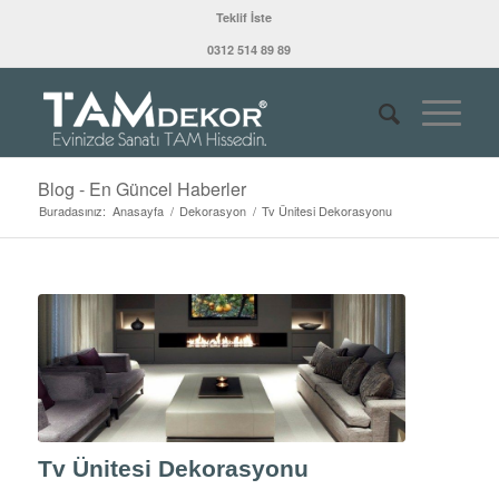
Teklif İste
0312 514 89 89
Blog - En Güncel Haberler
Buradasınız:
Anasayfa
/
Dekorasyon
/
Tv Ünitesi Dekorasyonu
Tv Ünitesi Dekorasyonu